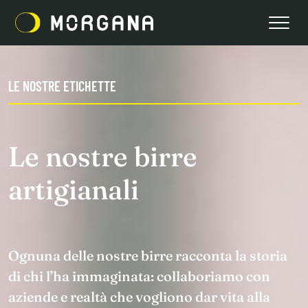
LE NOSTRE ETICHETTE
Le nostre birre
artigianali
Ognuna delle nostre birre racconta la storia
di chi l’ha immaginata: collaboriamo con
aziende e realtà che vogliono dar vita alla